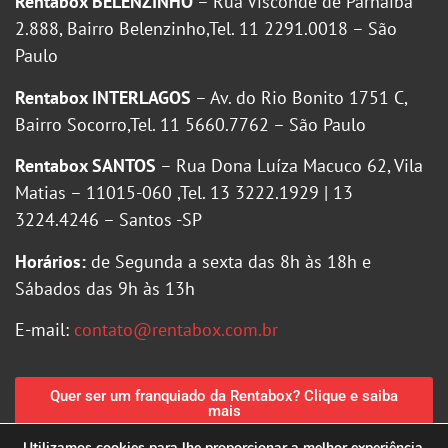
Rentabox BELENZINHO
– Rua Visconde de Parnaiba
2.888, Bairro Belenzinho,Tel. 11 2291.0018 – São
Paulo
Rentabox INTERLAGOS
– Av. do Rio Bonito 1751 C,
Bairro Socorro,Tel. 11 5660.7762 – São Paulo
Rentabox SANTOS
– Rua Dona Luíza Macuco 62, Vila
Matias – 11015-060 ,Tel. 13 3222.1929 | 13
3224.4246 – Santos -SP
Horários:
de Segunda a sexta das 8h às 18h e
Sábados das 9h às 13h
E-mail:
contato@rentabox.com.br
Quer ser um franquiado da Rentabox? Clique e saiba
mais
Utilizamos cookies para lhe proporcionar a melhor experiência