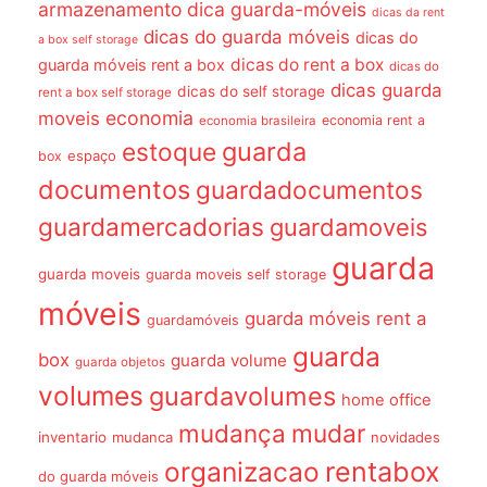
armazenamento dica guarda-móveis
dicas da rent
dicas do guarda móveis
dicas do
a box self storage
dicas do rent a box
guarda móveis rent a box
dicas do
dicas guarda
dicas do self storage
rent a box self storage
economia
moveis
economia rent a
economia brasileira
guarda
estoque
espaço
box
documentos
guardadocumentos
guardamercadorias
guardamoveis
guarda
guarda moveis
guarda moveis self storage
móveis
guarda móveis rent a
guardamóveis
guarda
box
guarda volume
guarda objetos
volumes
guardavolumes
home office
mudança
mudar
inventario
mudanca
novidades
organizacao
rentabox
do guarda móveis