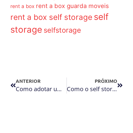
rent a box guarda moveis
rent a box
self
rent a box self storage
storage
selfstorage
ANTERIOR
PRÓXIMO
Como adotar um estilo de vida mais clean e minimalista?
Como o self storage reduz custos a longo prazo?