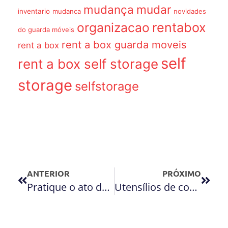
mudança
mudar
inventario
mudanca
novidades
organizacao
rentabox
do guarda móveis
rent a box guarda moveis
rent a box
self
rent a box self storage
storage
selfstorage
ANTERIOR
PRÓXIMO
Pratique o ato de: reciclar
Utensílios de cozinha, como armazená-los?