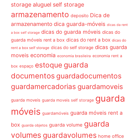
storage
aluguel self storage
armazenamento
Dica de
deposito
armazenamento dica guarda-móveis
dicas da rent
dicas do guarda móveis
dicas do
a box self storage
dicas do rent a box
guarda móveis rent a box
dicas do
dicas guarda
dicas do self storage
rent a box self storage
economia
moveis
economia rent a
economia brasileira
guarda
estoque
espaço
box
documentos
guardadocumentos
guardamercadorias
guardamoveis
guarda
guarda moveis
guarda moveis self storage
móveis
guarda móveis rent a
guardamóveis
guarda
box
guarda volume
guarda objetos
volumes
guardavolumes
home office