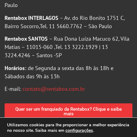
Paulo
Rentabox INTERLAGOS
– Av. do Rio Bonito 1751 C,
Bairro Socorro,Tel. 11 5660.7762 – São Paulo
Rentabox SANTOS
– Rua Dona Luíza Macuco 62, Vila
Matias – 11015-060 ,Tel. 13 3222.1929 | 13
3224.4246 – Santos -SP
Horários:
de Segunda a sexta das 8h às 18h e
Sábados das 9h às 13h
E-mail:
contato@rentabox.com.br
Quer ser um franquiado da Rentabox? Clique e saiba
mais
Utilizamos cookies para lhe proporcionar a melhor experiência
no nosso site. Saiba mais em
configurações
.
Política de Privacidade
|
Política de Cookies