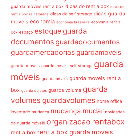
dicas do rent a box
guarda móveis rent a box
dicas do
dicas guarda
dicas do self storage
rent a box self storage
economia
moveis
economia rent a
economia brasileira
guarda
estoque
espaço
box
documentos
guardadocumentos
guardamercadorias
guardamoveis
guarda
guarda moveis
guarda moveis self storage
móveis
guarda móveis rent a
guardamóveis
guarda
box
guarda volume
guarda objetos
volumes
guardavolumes
home office
mudança
mudar
inventario
mudanca
novidades
organizacao
rentabox
do guarda móveis
rent a box guarda moveis
rent a box