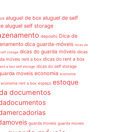
aluguel de box
aluguel de self
box
ge
aluguel self storage
azenamento
Dica de
deposito
enamento dica guarda-móveis
dicas da
dicas do guarda móveis
dicas
 self storage
dicas do rent a box
da móveis rent a box
dicas do self storage
rent a box self storage
economia
guarda moveis
economia
estoque
espaço
economia rent a box
rda documentos
dadocumentos
damercadorias
damoveis
guarda moveis
guarda moveis