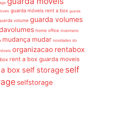
guarda móveis
rage
guarda móveis rent a box
óveis
guarda
guarda volumes
guarda volume
rdavolumes
home office
inventario
mudança
mudar
a
novidades do
organizacao
rentabox
móveis
rent a box guarda moveis
 box
self
 a box self storage
rage
selfstorage