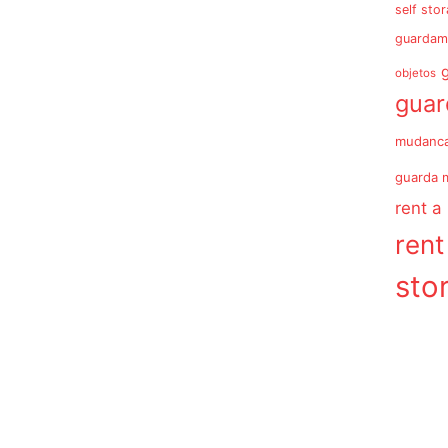
self sto
guardam
objetos
gua
mudanc
guarda 
rent a
rent
sto