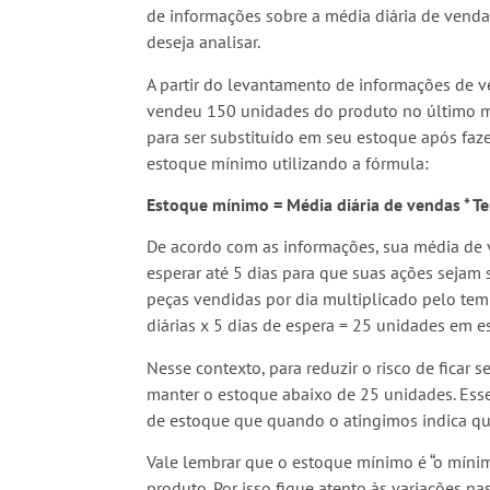
de informações sobre a média diária de vend
deseja analisar.
A partir do levantamento de informações de v
vendeu 150 unidades do produto no último mê
para ser substituído em seu estoque após faze
estoque mínimo utilizando a fórmula:
Estoque mínimo = Média diária de vendas * T
De acordo com as informações, sua média de v
esperar até 5 dias para que suas ações sejam
peças vendidas por dia multiplicado pelo temp
diárias x 5 dias de espera = 25 unidades em 
Nesse contexto, para reduzir o risco de ficar
manter o estoque abaixo de 25 unidades. Ess
de estoque que quando o atingimos indica qu
Vale lembrar que o estoque mínimo é “o míni
produto. Por isso fique atento às variações 