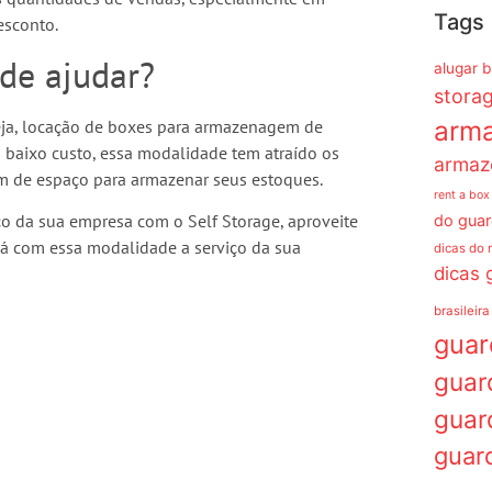
Tags
esconto.
de ajudar?
alugar 
stora
arm
seja, locação de boxes para armazenagem de
m baixo custo, essa modalidade tem atraído os
armaz
m de espaço para armazenar seus estoques.
rent a box
o da sua empresa com o Self Storage, aproveite
do guar
já com essa modalidade a serviço da sua
dicas do 
dicas 
brasileira
gua
guar
guar
guar