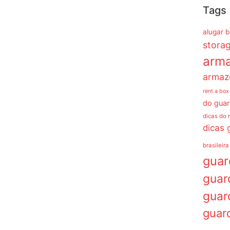
Tags
alugar 
stora
arm
armaz
rent a box
do guar
dicas do 
dicas 
brasileira
gua
guar
guar
guar