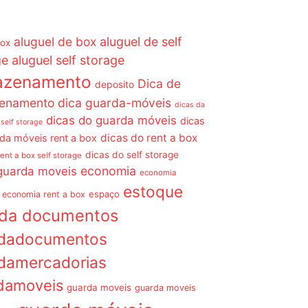
aluguel de box
aluguel de self
box
ge
aluguel self storage
azenamento
Dica de
deposito
enamento dica guarda-móveis
dicas da
dicas do guarda móveis
dicas
 self storage
dicas do rent a box
da móveis rent a box
dicas do self storage
rent a box self storage
economia
guarda moveis
economia
estoque
espaço
economia rent a box
rda documentos
dadocumentos
damercadorias
damoveis
guarda moveis
guarda moveis