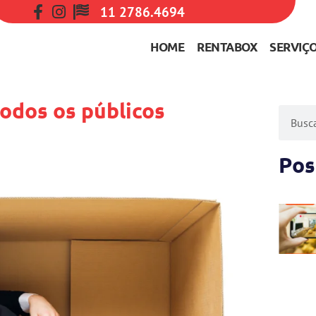
11 2786.4694
HOME
RENTABOX
SERVIÇ
odos os públicos
Pos