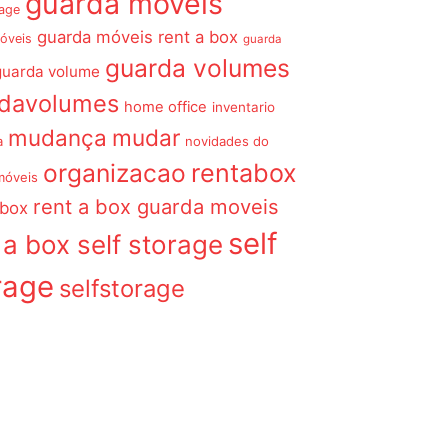
guarda móveis
rage
guarda móveis rent a box
óveis
guarda
guarda volumes
guarda volume
rdavolumes
home office
inventario
mudança
mudar
a
novidades do
organizacao
rentabox
móveis
rent a box guarda moveis
 box
self
 a box self storage
rage
selfstorage