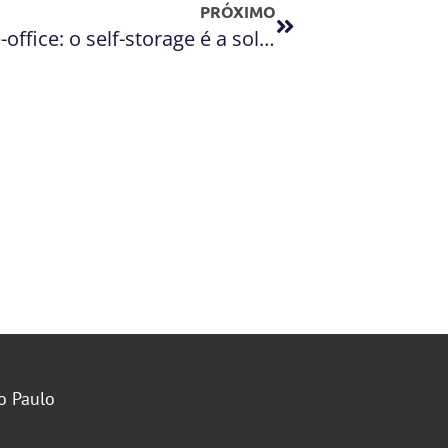
PRÓXIMO
Arquivos empresariais no home-office: o self-storage é a solução!
o Paulo