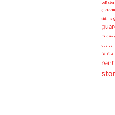
self sto
guardam
objetos
gua
mudanc
guarda 
rent a
rent
sto