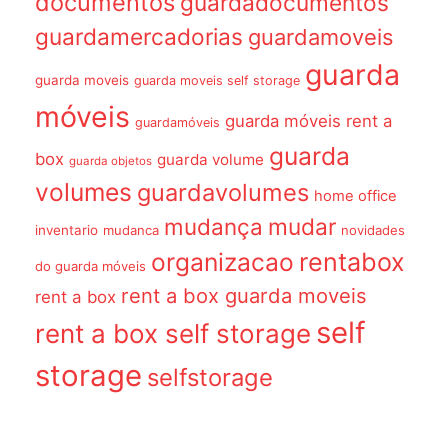
documentos
guardadocumentos
guardamercadorias
guardamoveis
guarda
guarda moveis
guarda moveis self storage
móveis
guarda móveis rent a
guardamóveis
guarda
box
guarda volume
guarda objetos
volumes
guardavolumes
home office
mudança
mudar
inventario
mudanca
novidades
organizacao
rentabox
do guarda móveis
rent a box guarda moveis
rent a box
self
rent a box self storage
storage
selfstorage