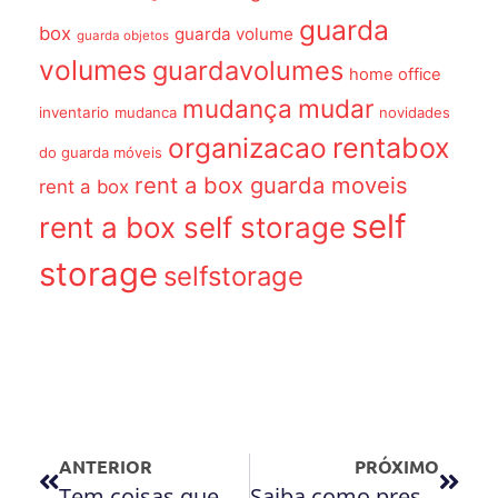
guarda
box
guarda volume
guarda objetos
volumes
guardavolumes
home office
mudança
mudar
inventario
mudanca
novidades
organizacao
rentabox
do guarda móveis
rent a box guarda moveis
rent a box
self
rent a box self storage
storage
selfstorage
ANTERIOR
PRÓXIMO
Tem coisas que não cabem na sua casa e você não quer vender? Temos a solução!
Saiba como preservar eletrodomésticos guardados