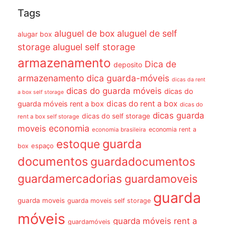
Tags
aluguel de box
aluguel de self
alugar box
storage
aluguel self storage
armazenamento
Dica de
deposito
armazenamento dica guarda-móveis
dicas da rent
dicas do guarda móveis
dicas do
a box self storage
dicas do rent a box
guarda móveis rent a box
dicas do
dicas guarda
dicas do self storage
rent a box self storage
economia
moveis
economia rent a
economia brasileira
guarda
estoque
espaço
box
documentos
guardadocumentos
guardamercadorias
guardamoveis
guarda
guarda moveis
guarda moveis self storage
móveis
guarda móveis rent a
guardamóveis