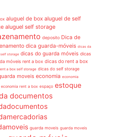
aluguel de box
aluguel de self
box
ge
aluguel self storage
azenamento
Dica de
deposito
enamento dica guarda-móveis
dicas da
dicas do guarda móveis
dicas
 self storage
dicas do rent a box
da móveis rent a box
dicas do self storage
rent a box self storage
economia
guarda moveis
economia
estoque
espaço
economia rent a box
rda documentos
dadocumentos
damercadorias
damoveis
guarda moveis
guarda moveis