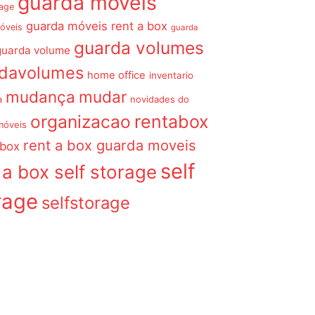
guarda móveis
rage
guarda móveis rent a box
óveis
guarda
guarda volumes
guarda volume
rdavolumes
home office
inventario
mudança
mudar
a
novidades do
organizacao
rentabox
móveis
rent a box guarda moveis
 box
self
 a box self storage
rage
selfstorage