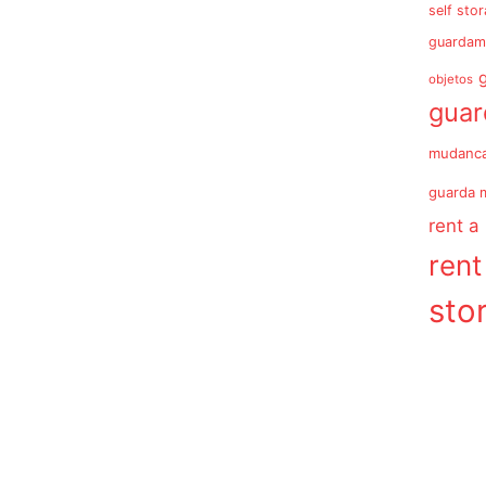
self sto
guardam
objetos
gua
mudanc
guarda 
rent a
rent
sto