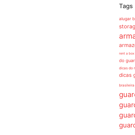
Tags
alugar 
stora
arm
armaz
rent a box
do guar
dicas do 
dicas 
brasileira
gua
guar
guar
guar