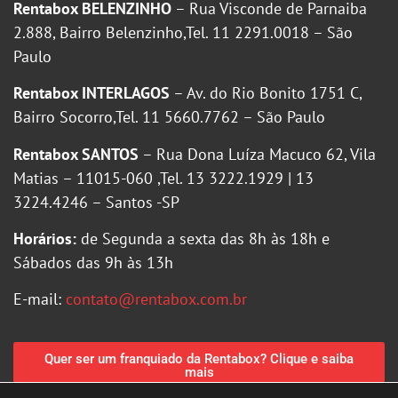
Rentabox BELENZINHO
– Rua Visconde de Parnaiba
2.888, Bairro Belenzinho,Tel. 11 2291.0018 – São
Paulo
Rentabox INTERLAGOS
– Av. do Rio Bonito 1751 C,
Bairro Socorro,Tel. 11 5660.7762 – São Paulo
Rentabox SANTOS
– Rua Dona Luíza Macuco 62, Vila
Matias – 11015-060 ,Tel. 13 3222.1929 | 13
3224.4246 – Santos -SP
Horários:
de Segunda a sexta das 8h às 18h e
Sábados das 9h às 13h
E-mail:
contato@rentabox.com.br
Quer ser um franquiado da Rentabox? Clique e saiba
mais