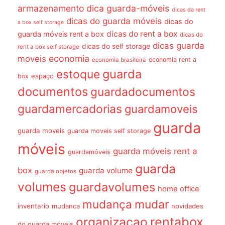
armazenamento dica guarda-móveis
dicas da rent
dicas do guarda móveis
dicas do
a box self storage
dicas do rent a box
guarda móveis rent a box
dicas do
dicas guarda
dicas do self storage
rent a box self storage
economia
moveis
economia rent a
economia brasileira
guarda
estoque
espaço
box
documentos
guardadocumentos
guardamercadorias
guardamoveis
guarda
guarda moveis
guarda moveis self storage
móveis
guarda móveis rent a
guardamóveis
guarda
box
guarda volume
guarda objetos
volumes
guardavolumes
home office
mudança
mudar
inventario
mudanca
novidades
organizacao
rentabox
do guarda móveis