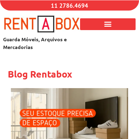
11 2786.4694
Guarda Móveis, Arquivos e
Mercadorias
Blog Rentabox