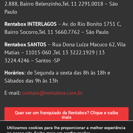
2.888, Bairro Belenzinho,Tel. 11 2291.0018 – São
Paulo
Rentabox INTERLAGOS
– Av. do Rio Bonito 1751 C,
Bairro Socorro,Tel. 11 5660.7762 – São Paulo
Rentabox SANTOS
– Rua Dona Luíza Macuco 62, Vila
Matias – 11015-060 ,Tel. 13 3222.1929 | 13
3224.4246 – Santos -SP
Horários:
de Segunda a sexta das 8h às 18h e
Sábados das 9h às 13h
E-mail:
contato@rentabox.com.br
Quer ser um franquiado da Rentabox? Clique e saiba
mais
Utilizamos cookies para lhe proporcionar a melhor experiência