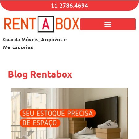
11 2786.4694
Guarda Móveis, Arquivos e
Mercadorias
Blog Rentabox