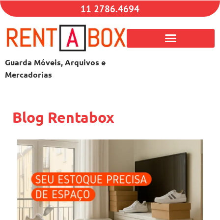
11 2786.4694
Guarda Móveis, Arquivos e
Mercadorias
Blog Rentabox