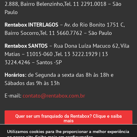
2.888, Bairro Belenzinho,Tel. 11 2291.0018 – São
Paulo
Rentabox INTERLAGOS
– Av. do Rio Bonito 1751 C,
Bairro Socorro,Tel. 11 5660.7762 – São Paulo
Rentabox SANTOS
– Rua Dona Luíza Macuco 62, Vila
Matias – 11015-060 ,Tel. 13 3222.1929 | 13
3224.4246 – Santos -SP
Horários:
de Segunda a sexta das 8h às 18h e
Sábados das 9h às 13h
E-mail:
contato@rentabox.com.br
Quer ser um franquiado da Rentabox? Clique e saiba
mais
Utilizamos cookies para lhe proporcionar a melhor experiência