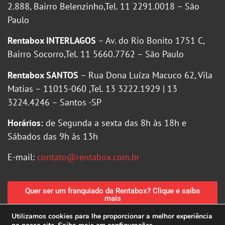
2.888, Bairro Belenzinho,Tel. 11 2291.0018 – São
Paulo
Rentabox INTERLAGOS
– Av. do Rio Bonito 1751 C,
Bairro Socorro,Tel. 11 5660.7762 – São Paulo
Rentabox SANTOS
– Rua Dona Luíza Macuco 62, Vila
Matias – 11015-060 ,Tel. 13 3222.1929 | 13
3224.4246 – Santos -SP
Horários:
de Segunda a sexta das 8h às 18h e
Sábados das 9h às 13h
E-mail:
contato@rentabox.com.br
Quer ser um franquiado da Rentabox? Clique e saiba
mais
Utilizamos cookies para lhe proporcionar a melhor experiência