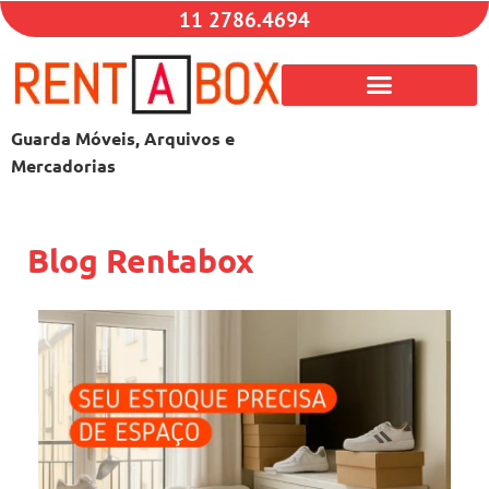
11 2786.4694
Guarda Móveis, Arquivos e
Mercadorias
Blog Rentabox