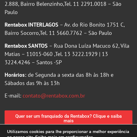
2.888, Bairro Belenzinho,Tel. 11 2291.0018 – São
Paulo
Rentabox INTERLAGOS
– Av. do Rio Bonito 1751 C,
Bairro Socorro,Tel. 11 5660.7762 – São Paulo
Rentabox SANTOS
– Rua Dona Luíza Macuco 62, Vila
Matias – 11015-060 ,Tel. 13 3222.1929 | 13
3224.4246 – Santos -SP
Horários:
de Segunda a sexta das 8h às 18h e
Sábados das 9h às 13h
E-mail:
contato@rentabox.com.br
Quer ser um franquiado da Rentabox? Clique e saiba
mais
Utilizamos cookies para lhe proporcionar a melhor experiência