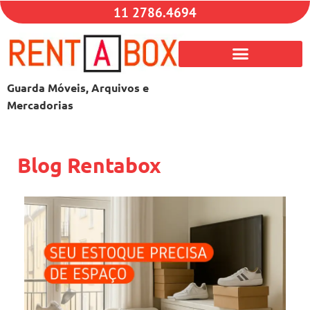
11 2786.4694
Guarda Móveis, Arquivos e
Mercadorias
Blog Rentabox