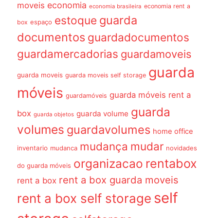
economia
moveis
economia rent a
economia brasileira
guarda
estoque
espaço
box
documentos
guardadocumentos
guardamercadorias
guardamoveis
guarda
guarda moveis
guarda moveis self storage
móveis
guarda móveis rent a
guardamóveis
guarda
box
guarda volume
guarda objetos
volumes
guardavolumes
home office
mudança
mudar
inventario
mudanca
novidades
organizacao
rentabox
do guarda móveis
rent a box guarda moveis
rent a box
self
rent a box self storage