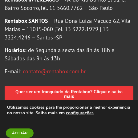
Bairro Socorro,Tel. 11 5660.7762 – São Paulo
Rentabox SANTOS
– Rua Dona Luíza Macuco 62, Vila
Matias – 11015-060 ,Tel. 13 3222.1929 | 13
3224.4246 – Santos -SP
Horários:
de Segunda a sexta das 8h às 18h e
Sábados das 9h às 13h
E-mail:
contato@rentabox.com.br
Quer ser um franquiado da Rentabox? Clique e saiba
mais
Utilizamos cookies para lhe proporcionar a melhor experiência
no nosso site. Saiba mais em
configurações
.
Política de Privacidade
|
Política de Cookies
Criação de sites MGFARTE
ACEITAR