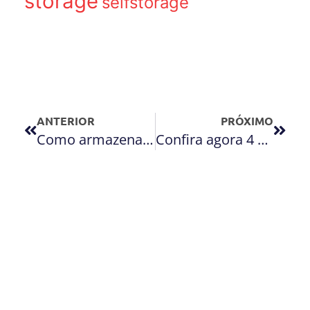
storage
selfstorage
ANTERIOR
PRÓXIMO
Como armazenar e preservar instrumentos musicais?
Confira agora 4 dicas para guardar itens de estoque de forma compacta!