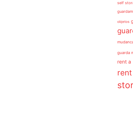
self sto
guardam
objetos
gua
mudanc
guarda 
rent a
rent
sto