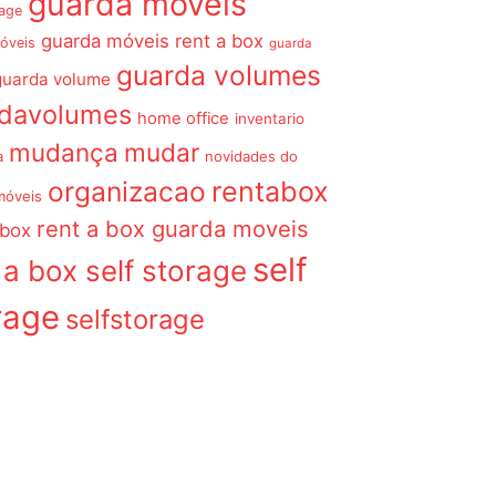
guarda móveis
rage
guarda móveis rent a box
óveis
guarda
guarda volumes
guarda volume
rdavolumes
home office
inventario
mudança
mudar
a
novidades do
organizacao
rentabox
móveis
rent a box guarda moveis
 box
self
 a box self storage
rage
selfstorage