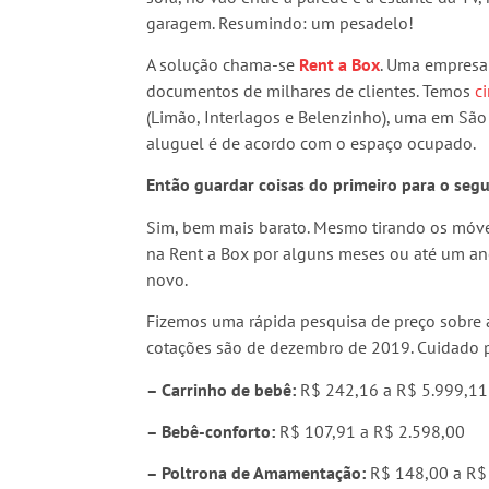
garagem. Resumindo: um pesadelo!
A solução chama-se
Rent a Box
. Uma empresa
documentos de milhares de clientes. Temos
c
(Limão, Interlagos e Belenzinho), uma em São
aluguel é de acordo com o espaço ocupado.
Então guardar coisas do primeiro para o segu
Sim, bem mais barato. Mesmo tirando os móve
na Rent a Box por alguns meses ou até um an
novo.
Fizemos uma rápida pesquisa de preço sobre a
cotações são de dezembro de 2019. Cuidado pa
– Carrinho de bebê:
R$ 242,16 a R$ 5.999,11
– Bebê-conforto:
R$ 107,91 a R$ 2.598,00
– Poltrona de Amamentação:
R$ 148,00 a R$