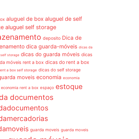
aluguel de box
aluguel de self
box
ge
aluguel self storage
azenamento
Dica de
deposito
enamento dica guarda-móveis
dicas da
dicas do guarda móveis
dicas
 self storage
dicas do rent a box
da móveis rent a box
dicas do self storage
rent a box self storage
economia
guarda moveis
economia
estoque
espaço
economia rent a box
rda documentos
dadocumentos
damercadorias
damoveis
guarda moveis
guarda moveis