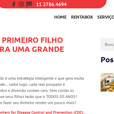
11 2786.4694
HOME
RENTABOX
SERVIÇ
 PRIMEIRO FILHO
ERA UMA GRANDE
Pos
do é uma estratégia inteligente e que gera muita
 mãe… saiba logo: cada real poupado é
edos e diversão custam caro. Sem contar os
que seus filhos terão que ir TODOS OS ANOS!
de fazer seu dinheiro render um pouco mais?
enters for Disease Control and Prevention (CDC)
,