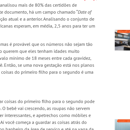
 analisou mais de 80% das certidões de
ste documento, há um campo chamado “
Date of
tação atual e a anterior. Analisando o conjunto de
icanas esperam, em média, 2,5 anos para ter um
 mas é provável que os números não sejam tão
não querem que eles tenham idades muito
valo mínimo de 18 meses entre cada gravidez,
ê. Então, se uma nova gestação está nos planos
 coisas do primeiro filho para o segundo é uma
ar coisas do primeiro filho para o segundo pode
o. O bebê vai crescendo, as roupas não servem
er interessantes, e apetrechos como móbiles e
 Aí você começa a guardar as coisas atrás do
 no banheiro da área de serviço e até na vaga da