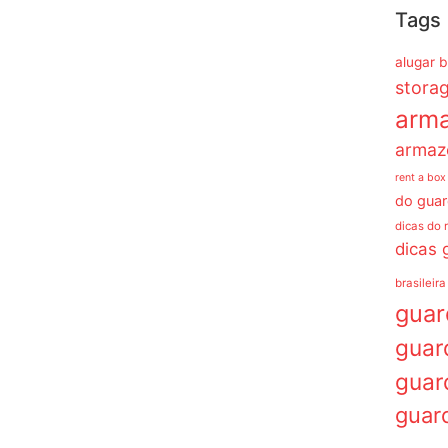
Tags
alugar 
stora
arm
armaz
rent a box
do guar
dicas do 
dicas 
brasileira
gua
guar
guar
guar