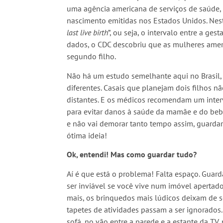
uma agência americana de serviços de saúde,
nascimento emitidas nos Estados Unidos. Ne
last live birth
”, ou seja, o intervalo entre a ges
dados, o CDC descobriu que as mulheres amer
segundo filho.
Não há um estudo semelhante aqui no Brasil,
diferentes. Casais que planejam dois filhos 
distantes. E os médicos recomendam um inter
para evitar danos à saúde da mamãe e do beb
e não vai demorar tanto tempo assim, guardar
ótima ideia!
Ok, entendi! Mas como guardar tudo?
Aí é que está o problema! Falta espaço. Guard
ser inviável se você vive num imóvel apertad
mais, os brinquedos mais lúdicos deixam de s
tapetes de atividades passam a ser ignorados.
sofá, no vão entre a parede e a estante da TV,